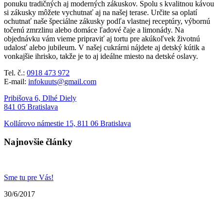
ponuku tradičných aj moderných zákuskov. Spolu s kvalitnou kávou
si zákusky môžete vychutnať aj na našej terase. Určite sa oplatí
ochutnať naše špeciálne zákusky podľa vlastnej receptúry, výbornú
točenú zmrzlinu alebo domáce ľadové čaje a limonády. Na
objednávku vám vieme pripraviť aj tortu pre akúkoľvek životnú
udalosť alebo jubileum. V našej cukrárni nájdete aj detský kútik a
vonkajšie ihrisko, takže je to aj ideálne miesto na detské oslavy.
Tel. č.:
0918 473 972
E-mail:
infokuuts@gmail.com
Pribišova 6, Dlhé Diely
841 05 Bratislava
Kollárovo námestie 15, 811 06 Bratislava
Najnovšie články
Sme tu pre Vás!
30/6/2017