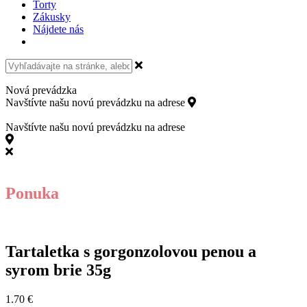
Torty
Zákusky
Nájdete nás
Nová prevádzka
Navštívte našu novú prevádzku na adrese
Kollárovo námestie 15,
811 06 Bratislava
Navštívte našu novú prevádzku na adrese
Kollárovo námestie 15, 811 06 Bratislava
Ponuka
Tartaletka s gorgonzolovou penou a
syrom brie 35g
1.70
€