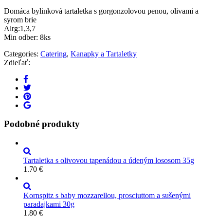
Domáca bylinková tartaletka s gorgonzolovou penou, olivami a
syrom brie
Alrg:1,3,7
Min odber: 8ks
Categories:
Catering
,
Kanapky a Tartaletky
Zdieľať:
Podobné produkty
Tartaletka s olivovou tapenádou a údeným lososom 35g
1.70
€
Kornspitz s baby mozzarellou, prosciuttom a sušenými
paradajkami 30g
1.80
€