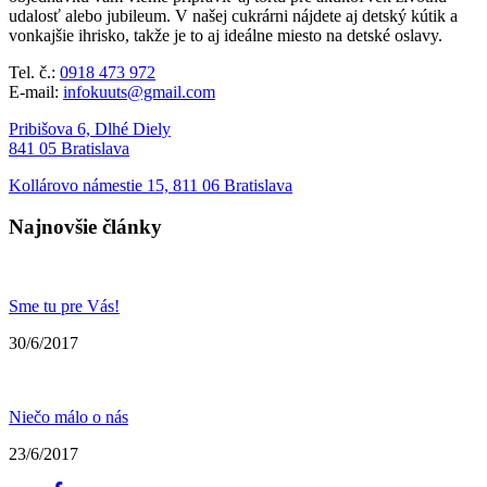
udalosť alebo jubileum. V našej cukrárni nájdete aj detský kútik a
vonkajšie ihrisko, takže je to aj ideálne miesto na detské oslavy.
Tel. č.:
0918 473 972
E-mail:
infokuuts@gmail.com
Pribišova 6, Dlhé Diely
841 05 Bratislava
Kollárovo námestie 15, 811 06 Bratislava
Najnovšie články
Sme tu pre Vás!
30/6/2017
Niečo málo o nás
23/6/2017