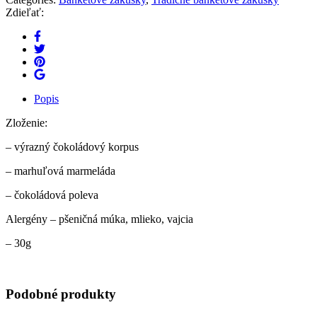
Zdieľať:
Popis
Zloženie:
– výrazný čokoládový korpus
– marhuľová marmeláda
– čokoládová poleva
Alergény – pšeničná múka, mlieko, vajcia
– 30g
Podobné produkty