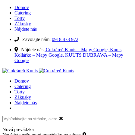
Domov
Catering
Torty
Zákusky
Nájdete nás
Zavolajte nám:
0918 473 972
Nájdete nás:
Cukráreň Kuuts – Mapy Google,
Kuuts
Kollárko – Mapy Google,
KUUTS DUBRAWA – Mapy
Google
Domov
Catering
Torty
Zákusky
Nájdete nás
Nová prevádzka
Navštívte našu novú prevádzku na adrese
Kollárovo námestie 15,