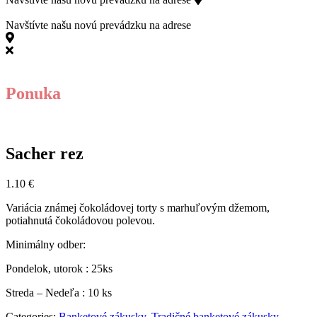
811 06 Bratislava
Navštívte našu novú prevádzku na adrese
Kollárovo námestie 15, 811 06 Bratislava
Ponuka
Sacher rez
1.10
€
Variácia známej čokoládovej torty s marhuľovým džemom,
potiahnutá čokoládovou polevou.
Minimálny odber:
Pondelok, utorok : 25ks
Streda – Nedeľa : 10 ks
Categories:
Banketové zákusky
,
Tradičné banketové zákusky