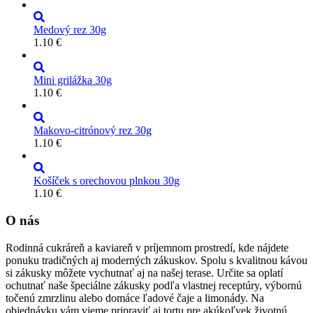
Medový rez 30g
1.10
€
Mini grilážka 30g
1.10
€
Makovo-citrónový rez 30g
1.10
€
Košíček s orechovou plnkou 30g
1.10
€
O nás
Rodinná cukráreň a kaviareň v príjemnom prostredí, kde nájdete
ponuku tradičných aj moderných zákuskov. Spolu s kvalitnou kávou
si zákusky môžete vychutnať aj na našej terase. Určite sa oplatí
ochutnať naše špeciálne zákusky podľa vlastnej receptúry, výbornú
točenú zmrzlinu alebo domáce ľadové čaje a limonády. Na
objednávku vám vieme pripraviť aj tortu pre akúkoľvek životnú