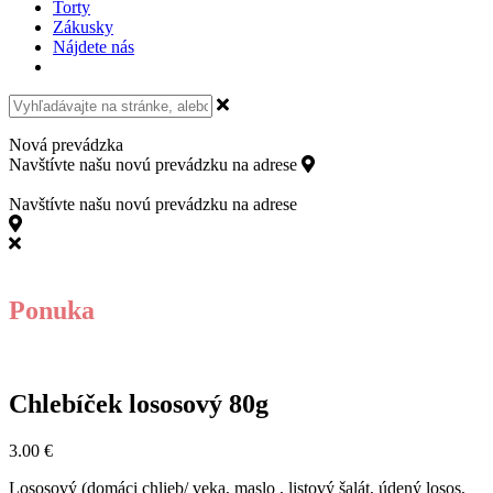
Torty
Zákusky
Nájdete nás
Nová prevádzka
Navštívte našu novú prevádzku na adrese
Kollárovo námestie 15,
811 06 Bratislava
Navštívte našu novú prevádzku na adrese
Kollárovo námestie 15, 811 06 Bratislava
Ponuka
Chlebíček lososový 80g
3.00
€
Lososový (domáci chlieb/ veka, maslo , listový šalát, údený losos,