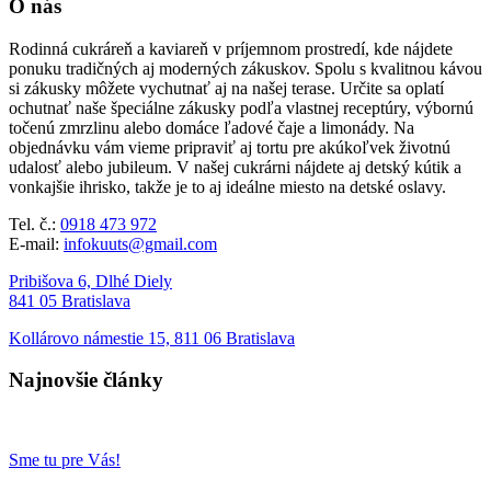
O nás
Rodinná cukráreň a kaviareň v príjemnom prostredí, kde nájdete
ponuku tradičných aj moderných zákuskov. Spolu s kvalitnou kávou
si zákusky môžete vychutnať aj na našej terase. Určite sa oplatí
ochutnať naše špeciálne zákusky podľa vlastnej receptúry, výbornú
točenú zmrzlinu alebo domáce ľadové čaje a limonády. Na
objednávku vám vieme pripraviť aj tortu pre akúkoľvek životnú
udalosť alebo jubileum. V našej cukrárni nájdete aj detský kútik a
vonkajšie ihrisko, takže je to aj ideálne miesto na detské oslavy.
Tel. č.:
0918 473 972
E-mail:
infokuuts@gmail.com
Pribišova 6, Dlhé Diely
841 05 Bratislava
Kollárovo námestie 15, 811 06 Bratislava
Najnovšie články
Sme tu pre Vás!