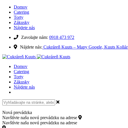
Domov
Catering
Torty
Zákusky
Nájdete nás
Zavolajte nám:
0918 473 972
Nájdete nás:
Cukráreň Kuuts – Mapy Google,
Kuuts Kollá
Domov
Catering
Torty
Zákusky
Nájdete nás
Nová prevádzka
Navštívte našu novú prevádzku na adrese
Kollárovo námestie 15, 8
Navštívte našu novú prevádzku na adrese
Kollárovo námestie 15, 811 06 Bratislava