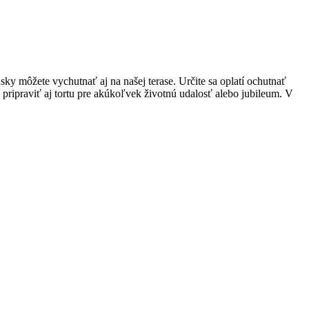
ky môžete vychutnať aj na našej terase. Určite sa oplatí ochutnať
ripraviť aj tortu pre akúkoľvek životnú udalosť alebo jubileum. V