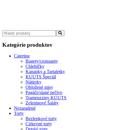
Kategórie produktov
Catering
Bagety/croissanty
Chlebíčky
Kanapky a Tartaletky
KUUTS Špeciál
Nátierky
Obložené misy
Pagáče/slané pečivo
Tramenzziny KUUTS
Zeleninové Šaláty
Nezaradené
Torty
Bezlepkové torty
Cirkevné torty
Detské torty