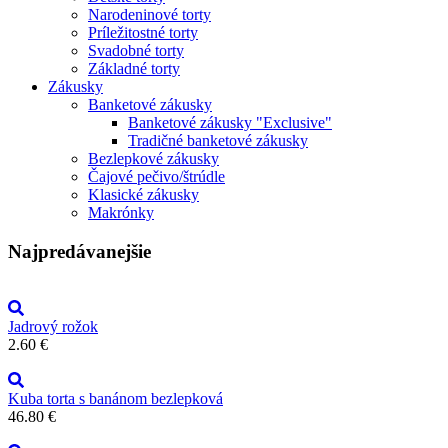
Narodeninové torty
Príležitostné torty
Svadobné torty
Základné torty
Zákusky
Banketové zákusky
Banketové zákusky "Exclusive"
Tradičné banketové zákusky
Bezlepkové zákusky
Čajové pečivo/štrúdle
Klasické zákusky
Makrónky
Najpredávanejšie
Jadrový rožok
2.60
€
Kuba torta s banánom bezlepková
46.80
€