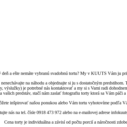
ý deň a ešte nemáte vybranú svadobnú tortu? My v KUUTS Vám ju pri
 nenechávajte na náhodu a objednajte si ju s dostatočným predstihom. 
 výslužky) je potrebné nás kontaktovať a my si s Vami radi dohodneme
a vašich predstáv, stačí nám zaslať fotografiu torty ktorá sa Vám páči 
môžete inšpirovať našou ponukou alebo Vám tortu vyhotovíme podľa Vá
ujte nás na tel. čísle 0918 473 972 alebo na e-mailovej adrese infoku
Cena torty je individuálna a závisí od počtu porcií a náročnosti zdob