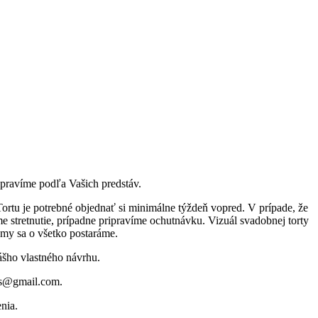
pravíme podľa Vašich predstáv.
Tortu je potrebné objednať si minimálne týždeň vopred. V prípade, že
 stretnutie, prípadne pripravíme ochutnávku. Vizuál svadobnej torty
a my sa o všetko postaráme.
šho vlastného návrhu.
uts@gmail.com.
enia.