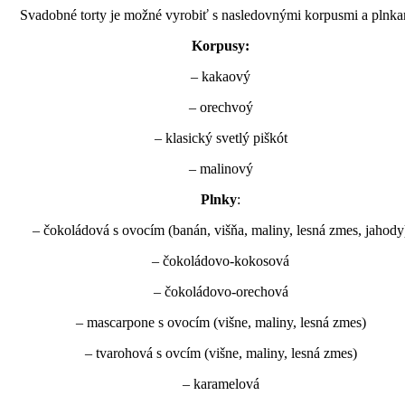
Svadobné torty je možné vyrobiť s nasledovnými korpusmi a plnka
Korpusy:
– kakaový
– orechvoý
– klasický svetlý piškót
– malinový
Plnky
:
– čokoládová s ovocím (banán, višňa, maliny, lesná zmes, jahody
– čokoládovo-kokosová
– čokoládovo-orechová
– mascarpone s ovocím (višne, maliny, lesná zmes)
– tvarohová s ovcím (višne, maliny, lesná zmes)
– karamelová