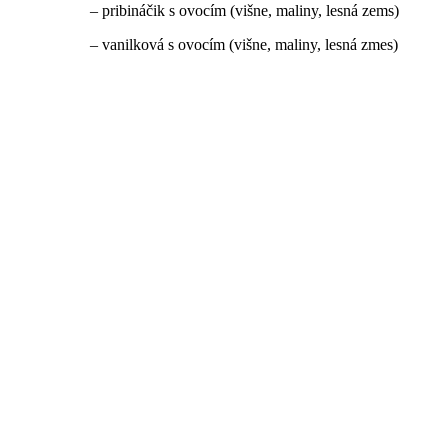
– pribináčik s ovocím (višne, maliny, lesná zems)
– vanilková s ovocím (višne, maliny, lesná zmes)