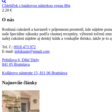
Chlebíček s batátovou nátierkou vegan 80g
2.20
€
O nás
Rodinná cukráreň a kaviareň v príjemnom prostredí, kde nájdete ponu
naše špeciálne zákusky podľa vlastnej receptúry, výbornú točenú zmr
našej cukrárni nájdete aj detský kútik a vonkajšie ihrisko, takže je to 
Tel. č.:
0918 473 972
E-mail:
infokuuts@gmail.com
Pribišova 6, Dlhé Diely
841 05 Bratislava
Kollárovo námestie 15, 811 06 Bratislava
Najnovšie články