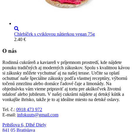
Chlebíček s cviklovou nátierkou vegan 75g
2.40
€
O nás
Rodinná cukráreň a kaviareň v príjemnom prostredí, kde nájdete
ponuku tradičných aj moderných zákuskov. Spolu s kvalitnou kávou
si zákusky môžete vychutnať aj na našej terase. Určite sa oplatí
ochutnať naše špeciálne zákusky podľa vlastnej receptúry, výbornú
točenú zmrzlinu alebo domáce ľadové čaje a limonády. Na
objednávku vám vieme pripraviť aj tortu pre akúkoľvek životnú
udalosť alebo jubileum. V našej cukrárni nájdete aj detský kútik a
vonkajšie ihrisko, takže je to aj ideálne miesto na detské oslavy.
Tel. č.:
0918 473 972
E-mail:
infokuuts@gmail.com
Pribišova 6, Dlhé Diely
841 05 Bratislava