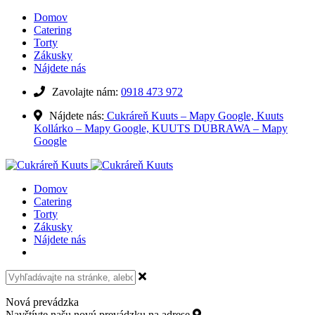
Domov
Catering
Torty
Zákusky
Nájdete nás
Zavolajte nám:
0918 473 972
Nájdete nás:
Cukráreň Kuuts – Mapy Google,
Kuuts
Kollárko – Mapy Google,
KUUTS DUBRAWA – Mapy
Google
Domov
Catering
Torty
Zákusky
Nájdete nás
Nová prevádzka
Navštívte našu novú prevádzku na adrese
Kollárovo námestie 15,