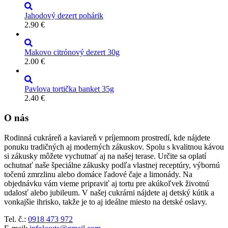
Jahodový dezert pohárik
2.90
€
Makovo citrónový dezert 30g
2.00
€
Pavlova tortička banket 35g
2.40
€
O nás
Rodinná cukráreň a kaviareň v príjemnom prostredí, kde nájdete
ponuku tradičných aj moderných zákuskov. Spolu s kvalitnou kávou
si zákusky môžete vychutnať aj na našej terase. Určite sa oplatí
ochutnať naše špeciálne zákusky podľa vlastnej receptúry, výbornú
točenú zmrzlinu alebo domáce ľadové čaje a limonády. Na
objednávku vám vieme pripraviť aj tortu pre akúkoľvek životnú
udalosť alebo jubileum. V našej cukrárni nájdete aj detský kútik a
vonkajšie ihrisko, takže je to aj ideálne miesto na detské oslavy.
Tel. č.:
0918 473 972