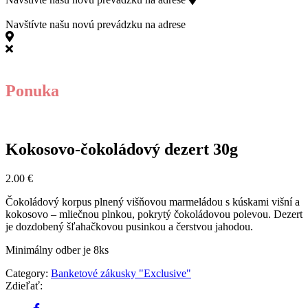
811 06 Bratislava
Navštívte našu novú prevádzku na adrese
Kollárovo námestie 15, 811 06 Bratislava
Ponuka
Kokosovo-čokoládový dezert 30g
2.00
€
Čokoládový korpus plnený višňovou marmeládou s kúskami višní a
kokosovo – mliečnou plnkou, pokrytý čokoládovou polevou. Dezert
je dozdobený šľahačkovou pusinkou a čerstvou jahodou.
Minimálny odber je 8ks
Category:
Banketové zákusky "Exclusive"
Zdieľať: