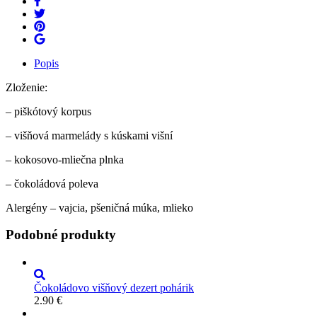
Popis
Zloženie:
– piškótový korpus
– višňová marmelády s kúskami višní
– kokosovo-mliečna plnka
– čokoládová poleva
Alergény – vajcia, pšeničná múka, mlieko
Podobné produkty
Čokoládovo višňový dezert pohárik
2.90
€