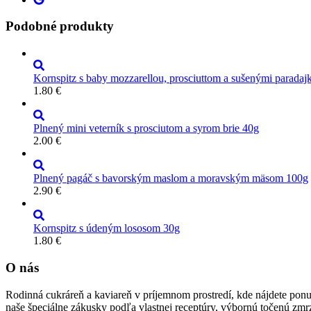
Podobné produkty
Kornspitz s baby mozzarellou, prosciuttom a sušenými paradaj
1.80
€
Plnený mini veterník s prosciutom a syrom brie 40g
2.00
€
Plnený pagáč s bavorským maslom a moravským mäsom 100g
2.90
€
Kornspitz s údeným lososom 30g
1.80
€
O nás
Rodinná cukráreň a kaviareň v príjemnom prostredí, kde nájdete ponu
naše špeciálne zákusky podľa vlastnej receptúry, výbornú točenú zmr