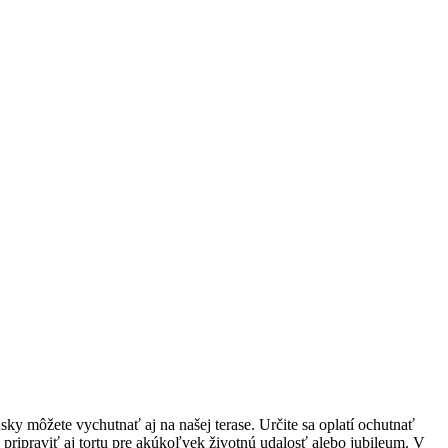
ky môžete vychutnať aj na našej terase. Určite sa oplatí ochutnať
ripraviť aj tortu pre akúkoľvek životnú udalosť alebo jubileum. V