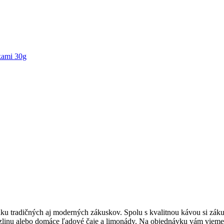
kami 30g
ku tradičných aj moderných zákuskov. Spolu s kvalitnou kávou si zákus
zlinu alebo domáce ľadové čaje a limonády. Na objednávku vám vieme p