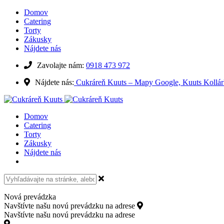
Domov
Catering
Torty
Zákusky
Nájdete nás
Zavolajte nám:
0918 473 972
Nájdete nás:
Cukráreň Kuuts – Mapy Google,
Kuuts Kollá
Domov
Catering
Torty
Zákusky
Nájdete nás
Nová prevádzka
Navštívte našu novú prevádzku na adrese
Kollárovo námestie 15, 8
Navštívte našu novú prevádzku na adrese
Kollárovo námestie 15, 811 06 Bratislava