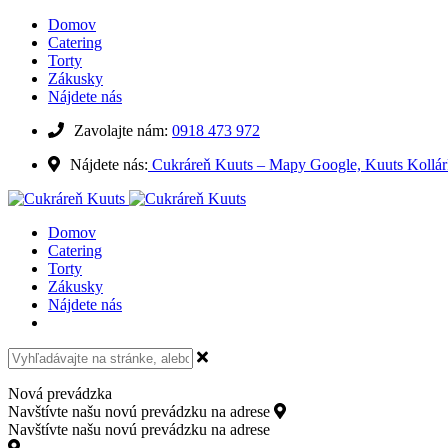
Domov
Catering
Torty
Zákusky
Nájdete nás
Zavolajte nám:
0918 473 972
Nájdete nás:
Cukráreň Kuuts – Mapy Google,
Kuuts Kollá
Domov
Catering
Torty
Zákusky
Nájdete nás
Nová prevádzka
Navštívte našu novú prevádzku na adrese
Kollárovo námestie 15, 8
Navštívte našu novú prevádzku na adrese
Kollárovo námestie 15, 811 06 Bratislava