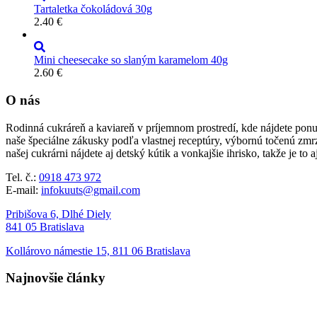
Tartaletka čokoládová 30g
2.40
€
Mini cheesecake so slaným karamelom 40g
2.60
€
O nás
Rodinná cukráreň a kaviareň v príjemnom prostredí, kde nájdete ponu
naše špeciálne zákusky podľa vlastnej receptúry, výbornú točenú zmr
našej cukrárni nájdete aj detský kútik a vonkajšie ihrisko, takže je to 
Tel. č.:
0918 473 972
E-mail:
infokuuts@gmail.com
Pribišova 6, Dlhé Diely
841 05 Bratislava
Kollárovo námestie 15, 811 06 Bratislava
Najnovšie články