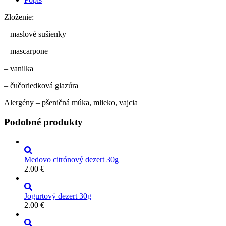
Zloženie:
– maslové sušienky
– mascarpone
– vanilka
– čučoriedková glazúra
Alergény – pšeničná múka, mlieko, vajcia
Podobné produkty
Medovo citrónový dezert 30g
2.00
€
Jogurtový dezert 30g
2.00
€