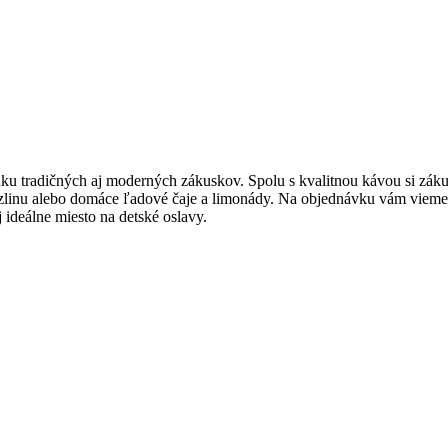
ku tradičných aj moderných zákuskov. Spolu s kvalitnou kávou si zákus
zlinu alebo domáce ľadové čaje a limonády. Na objednávku vám vieme p
aj ideálne miesto na detské oslavy.