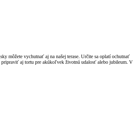
ky môžete vychutnať aj na našej terase. Určite sa oplatí ochutnať
ripraviť aj tortu pre akúkoľvek životnú udalosť alebo jubileum. V