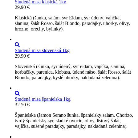
Studená misa klasická 1kg
29.90
€
Klasická (šunka, salám, syr Eidam, syr údený, vajíčka,
slanina, šalát Rosso, šalát Biondo, paradajky, uhorky, olivy,
hrozno, orechy, bylinky).
Studená misa slovenská 1kg
29.90
€
Slovenská (šunka, syr údený, syr eidam, vajíčka, slanina,
korbáčiky, parenica, klobása, údené mäso, šalát Rosso, šalát
Biondo, paradajky, kyslé uhorky, nakladaná zelenina).
Studená misa španielska 1kg
32.50
€
Španielska (Jamon Serano šunka, španielsky salám, Chorízo,
tvrdý španielsky syr, sladké ovocie, olivy, listový šalát,
vajíčka, sušené paradajky, paradajky, nakladaná zelenina).