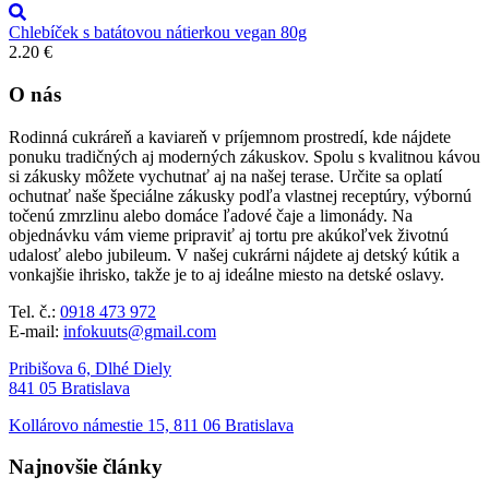
Chlebíček s batátovou nátierkou vegan 80g
2.20
€
O nás
Rodinná cukráreň a kaviareň v príjemnom prostredí, kde nájdete
ponuku tradičných aj moderných zákuskov. Spolu s kvalitnou kávou
si zákusky môžete vychutnať aj na našej terase. Určite sa oplatí
ochutnať naše špeciálne zákusky podľa vlastnej receptúry, výbornú
točenú zmrzlinu alebo domáce ľadové čaje a limonády. Na
objednávku vám vieme pripraviť aj tortu pre akúkoľvek životnú
udalosť alebo jubileum. V našej cukrárni nájdete aj detský kútik a
vonkajšie ihrisko, takže je to aj ideálne miesto na detské oslavy.
Tel. č.:
0918 473 972
E-mail:
infokuuts@gmail.com
Pribišova 6, Dlhé Diely
841 05 Bratislava
Kollárovo námestie 15, 811 06 Bratislava
Najnovšie články