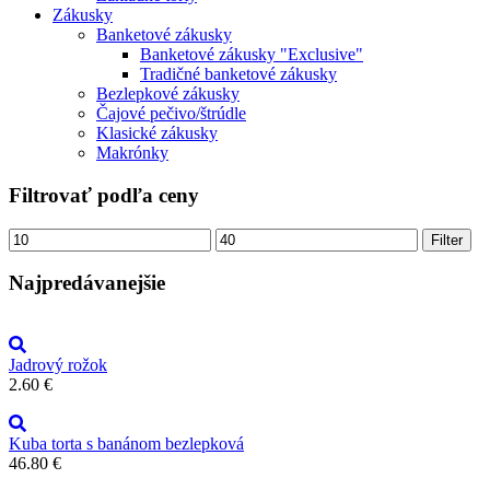
Zákusky
Banketové zákusky
Banketové zákusky "Exclusive"
Tradičné banketové zákusky
Bezlepkové zákusky
Čajové pečivo/štrúdle
Klasické zákusky
Makrónky
Filtrovať podľa ceny
Filter
Najpredávanejšie
Jadrový rožok
2.60
€
Kuba torta s banánom bezlepková
46.80
€