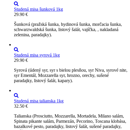
Studená misa šunková 1kg
29.90
€
Šunková (pražská šunka, hydinová šunka, morčacia šunka,
schwarzwaldská šunka, listový šalát, vajíčka, , nakladaná
zelenina, paradajky).
Studená misa syrová 1kg
29.90
€
Syrová (údený syr, syr s bielou plesňou, syr Niva, syrové nite,
syr Ementál, Mozzarella syr, hrozno, orechy, sušené
paradajky, listový šalát, kapary).
Studená misa talianska 1kg
32.50
€
Talianska (Prosciutto, Mozzarella, Mortadela, Milano salám,
Spinata pikante salám, Parmezán, Pecorino, Toscana klobása,
bazalkové pesto, paradajky, listový šalát, sušené paradajky,