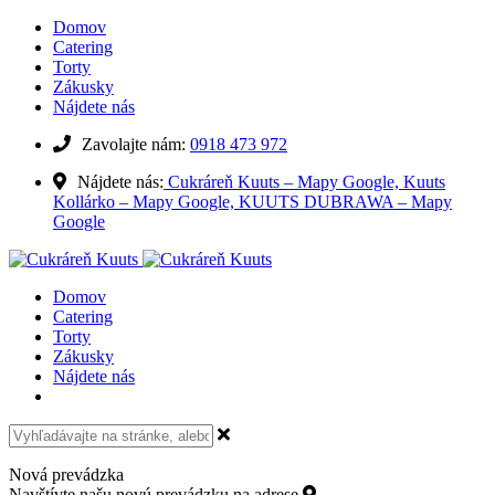
Domov
Catering
Torty
Zákusky
Nájdete nás
Zavolajte nám:
0918 473 972
Nájdete nás:
Cukráreň Kuuts – Mapy Google,
Kuuts
Kollárko – Mapy Google,
KUUTS DUBRAWA – Mapy
Google
Domov
Catering
Torty
Zákusky
Nájdete nás
Nová prevádzka
Navštívte našu novú prevádzku na adrese
Kollárovo námestie 15,