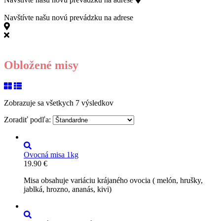
811 06 Bratislava
Navštívte našu novú prevádzku na adrese
Kollárovo námestie 15, 811 06 Bratislava
Obložené misy
Zobrazuje sa všetkych 7 výsledkov
Zoradiť podľa:
Ovocná misa 1kg
19.90
€
Misa obsahuje variáciu krájaného ovocia ( melón, hrušky,
jablká, hrozno, ananás, kivi)