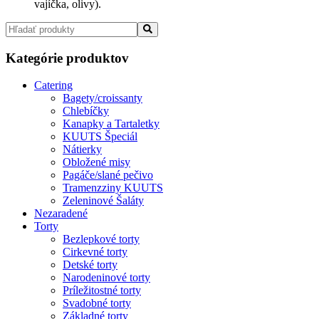
vajíčka, olivy).
Kategórie produktov
Catering
Bagety/croissanty
Chlebíčky
Kanapky a Tartaletky
KUUTS Špeciál
Nátierky
Obložené misy
Pagáče/slané pečivo
Tramenzziny KUUTS
Zeleninové Šaláty
Nezaradené
Torty
Bezlepkové torty
Cirkevné torty
Detské torty
Narodeninové torty
Príležitostné torty
Svadobné torty
Základné torty